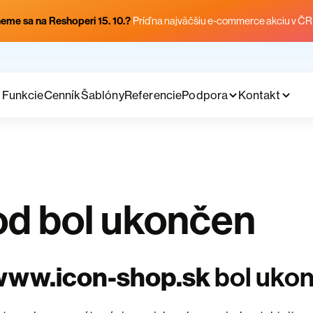
eme sa na Reshoperi 15. 10.?
Príď na najväčšiu e-commerce akciu v ČR
Funkcie
Cenník
Šablóny
Referencie
Podpora
Kontakt
d bol ukončen
www.icon-shop.sk
bol uko