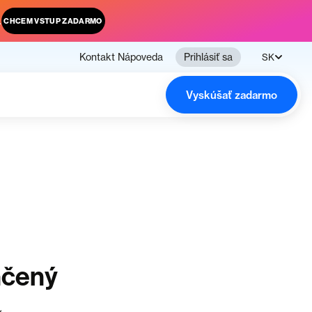
.
CHCEM VSTUP ZADARMO
Kontakt
Nápoveda
Prihlásiť sa
SK
Vyskúšať zadarmo
nčený