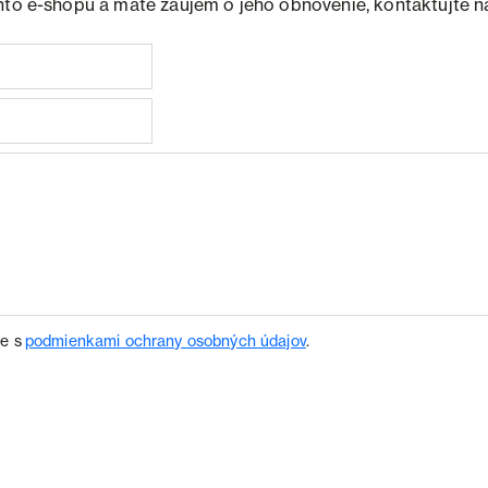
hto e-shopu a máte záujem o jeho obnovenie, kontaktujte n
te s
podmienkami ochrany osobných údajov
.