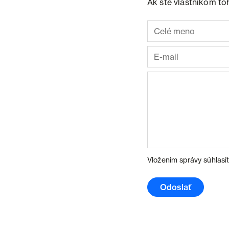
Ak ste vlastníkom to
Vložením správy súhlasí
Odoslať