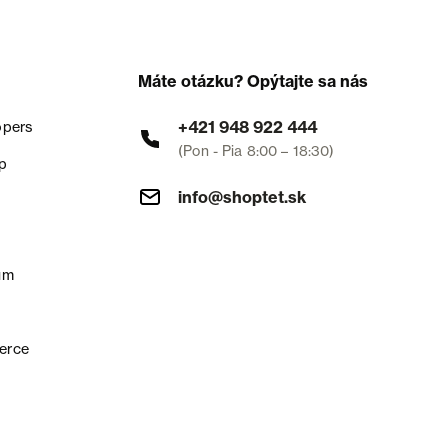
Máte otázku? Opýtajte sa nás
+421 948 922 444
opers
(Pon - Pia 8:00 – 18:30)
p
info@shoptet.sk
um
erce