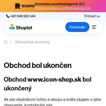
Stretneme sa na Reshoperi 15. 10.?
Príď na najväčšiu e-commerce akciu v ČR.
+421 948 922 444
Prihlásiť sa
Vyskúšajte
Obchod bol ukončený
Obchod bol ukončen
Obchod
www.icon-shop.sk
bol
ukončený
Ak ste vlastníkom tohto e-shopu a máte záujem o jeho
obnovenie, kontaktujte nás.