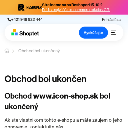
Stretneme sa na Reshoperi 15. 10.?
Príď na najväčšiu e-commerce akciu v ČR.
+421 948 922 444
Prihlásiť sa
Vyskúšajte
Obchod bol ukončený
Obchod bol ukončen
Obchod
www.icon-shop.sk
bol
ukončený
Ak ste vlastníkom tohto e-shopu a máte záujem o jeho
obnovenie, kontaktujte nás.