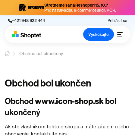
Stretneme sa na Reshoperi 15. 10.?
Príď na najväčšiu e-commerce akciu v ČR.
+421 948 922 444
Prihlásiť sa
Vyskúšajte
Obchod bol ukončený
Obchod bol ukončen
Obchod
www.icon-shop.sk
bol
ukončený
Ak ste vlastníkom tohto e-shopu a máte záujem o jeho
obnovenie, kontaktujte nás.